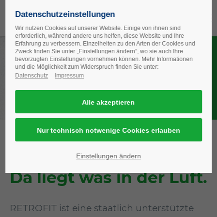
Datenschutzeinstellungen
Wir nutzen Cookies auf unserer Website. Einige von ihnen sind
erforderlich, während andere uns helfen, diese Website und Ihre
Erfahrung zu verbessern. Einzelheiten zu den Arten der Cookies und
Zweck finden Sie unter „Einstellungen ändern“, wo sie auch Ihre
bevorzugten Ein­stellungen vornehmen können. Mehr Informationen
Bestwerte auch
und die Möglichkeit zum Widerspruch finden Sie unter:
im Bestand.
Datenschutz
Impressum
Wer mit RETROFIT modernisiert
und Ventilatoren tauscht, sichert
Effizienzreserven.
RETROFIT.
Einstellungen ändern
Da liegt was in der Luft.
RETROFIT ist eine staatlich unterstützte