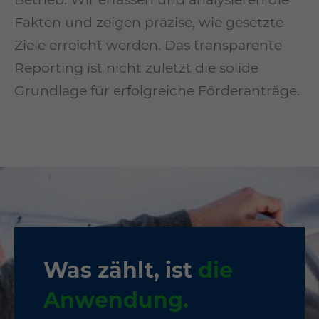
Fakten und zeigen präzise, wie gesetzte
Ziele erreicht werden. Das trans­parente
Reporting ist nicht zuletzt die solide
Grundlage für erfolgreiche Förderanträge.
Was zählt, ist
die
Anwendung.