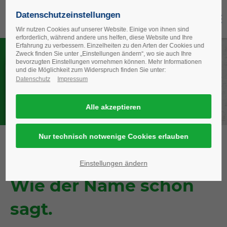
Datenschutzeinstellungen
Wir nutzen Cookies auf unserer Website. Einige von ihnen sind
erforderlich, während andere uns helfen, diese Website und Ihre
Erfahrung zu verbessern. Einzelheiten zu den Arten der Cookies und
Zweck finden Sie unter „Einstellungen ändern“, wo sie auch Ihre
Wo wir messen,
bevorzugten Ein­stellungen vornehmen können. Mehr Informationen
wird’s besser.
und die Möglichkeit zum Widerspruch finden Sie unter:
Mit LUFTMEISTER werden Volumen,
Datenschutz
Impressum
Verbrauch und Effizienz Ihrer
RLT-Anlagen verbessert.
LUFTMEISTER.
Einstellungen ändern
Wie der Name schon
sagt.